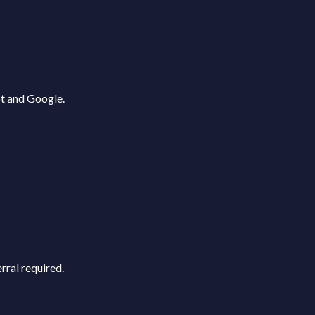
ot and Google.
rral required.