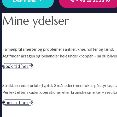
LÆR MERE
+ 45 25 32 33 10
Mine ydelser
Få hjælp til smerter og problemer i ankler, knæ, hofter og lænd.
Jeg finder årsagen og behandler hele underkroppen – så du bliver
Book tid her
Strukturerede forløb (typisk 3 måneder) med fokus på styrke, st
Perfekt efter skader, operationer eller kroniske smerter – resultat
Book tid her