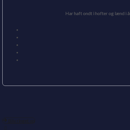
Har haft ondt i hofter og lænd i 
Bliv ringet op