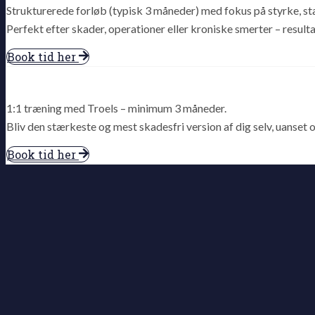
Strukturerede forløb (typisk 3 måneder) med fokus på styrke, st
Perfekt efter skader, operationer eller kroniske smerter – resultat
Book tid her
1:1 træning med Troels – minimum 3 måneder.
Bliv den stærkeste og mest skadesfri version af dig selv, uanset 
Book tid her