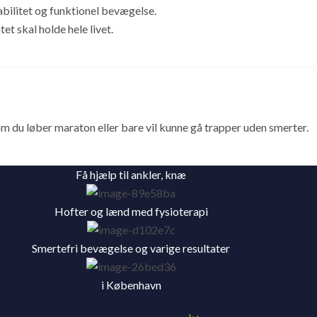
abilitet og funktionel bevægelse.
et skal holde hele livet.
om du løber maraton eller bare vil kunne gå trapper uden smerter.
Få hjælp til ankler, knæ
Hofter og lænd med fysioterapi
Smertefri bevægelse og varige resultater
i København