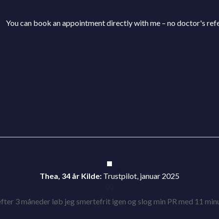
You can book an appointment directly with me – no doctor's refe
Thea, 34 år
Kilde:
Trustpilot, januar 2025
efter 3 måneder løb jeg smertefrit igen og slog min PR med 11 min