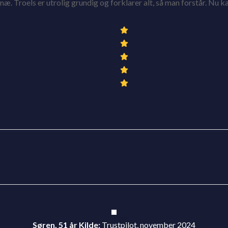
næ. Troels er utrolig grundig og forklarer alt, så man forstår. Nu 
Søren, 51 år
Kilde:
Trustpilot, november 2024