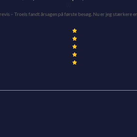
årevis – Troels fandt årsagen på første besøg. Nu er jeg stærkere 