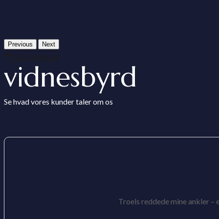
Previous
Next
Bliv ringet op
vidnesbyrd
Se hvad vores kunder taler om os
Troels reddede mine ankler – 